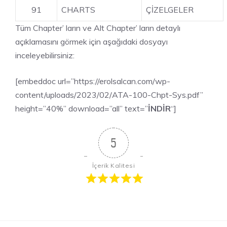
91
CHARTS
ÇİZELGELER
Tüm Chapter’ ların ve Alt Chapter’ ların detaylı
açıklamasını görmek için aşağıdaki dosyayı
inceleyebilirsiniz:
[embeddoc url=”https://erolsalcan.com/wp-
content/uploads/2023/02/ATA-100-Chpt-Sys.pdf”
height=”40%” download=”all” text=”
İNDİR
“]
5
İçerik Kalitesi