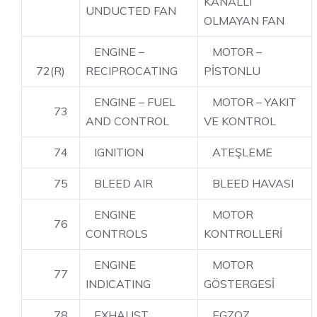
KANALLI
UNDUCTED FAN
OLMAYAN FAN
ENGINE –
MOTOR –
72(R)
RECIPROCATING
PİSTONLU
ENGINE – FUEL
MOTOR – YAKIT
73
AND CONTROL
VE KONTROL
74
IGNITION
ATEŞLEME
75
BLEED AIR
BLEED HAVASI
ENGINE
MOTOR
76
CONTROLS
KONTROLLERİ
ENGINE
MOTOR
77
INDICATING
GÖSTERGESİ
78
EXHAUST
EGZOZ