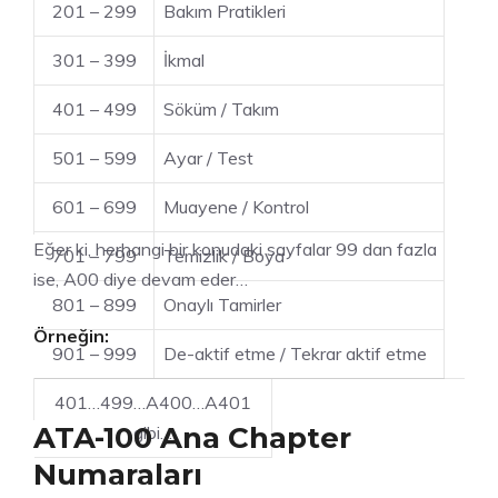
201 – 299
Bakım Pratikleri
301 – 399
İkmal
401 – 499
Söküm / Takım
501 – 599
Ayar / Test
601 – 699
Muayene / Kontrol
Eğer ki, herhangi bir konudaki sayfalar 99 dan fazla
701 – 799
Temizlik / Boya
ise, A00 diye devam eder…
801 – 899
Onaylı Tamirler
Örneğin:
901 – 999
De-aktif etme / Tekrar aktif etme
401…499…A400…A401
ATA-100 Ana Chapter
gibi…
Numaraları