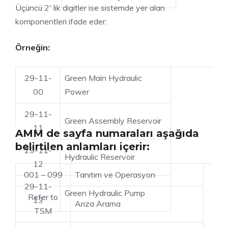
Üçüncü 2′ lik digitler ise sistemde yer alan
komponentleri ifade eder:
Örneğin:
29-11-
Green Main Hydraulic
00
Power
29-11-
Green Assembly Reservoir
11
AMM de sayfa numaraları aşağıda
belirtilen anlamları içerir:
29-11-
Hydraulic Reservoir
12
001 – 099
Tanıtım ve Operasyon
29-11-
Green Hydraulic Pump
Refer to
13
Arıza Arama
TSM