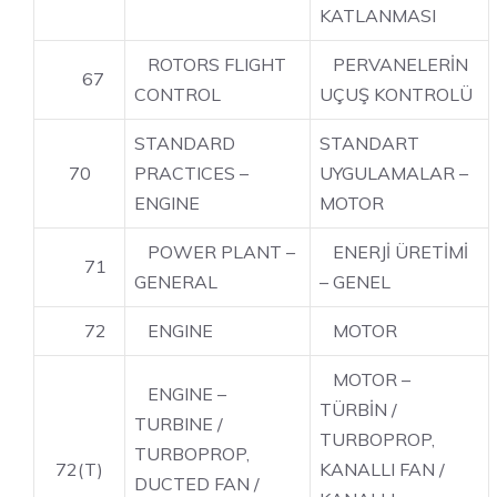
KATLANMASI
ROTORS FLIGHT
PERVANELERİN
67
CONTROL
UÇUŞ KONTROLÜ
STANDARD
STANDART
70
PRACTICES –
UYGULAMALAR –
ENGINE
MOTOR
POWER PLANT –
ENERJİ ÜRETİMİ
71
GENERAL
– GENEL
72
ENGINE
MOTOR
MOTOR –
ENGINE –
TÜRBİN /
TURBINE /
TURBOPROP,
TURBOPROP,
72(T)
KANALLI FAN /
DUCTED FAN /