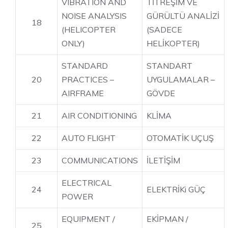
VIBRATION AND
TİTREŞİM VE
NOISE ANALYSIS
GÜRÜLTÜ ANALİZİ
18
(HELICOPTER
(SADECE
ONLY)
HELİKOPTER)
STANDARD
STANDART
20
PRACTICES –
UYGULAMALAR –
AIRFRAME
GÖVDE
21
AIR CONDITIONING
KLİMA
22
AUTO FLIGHT
OTOMATİK UÇUŞ
23
COMMUNICATIONS
İLETİŞİM
ELECTRICAL
24
ELEKTRİKi GÜÇ
POWER
EQUIPMENT /
EKİPMAN /
25