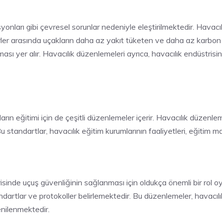
onları gibi çevresel sorunlar nedeniyle eleştirilmektedir. Havacıl
 tedbirler arasında uçakların daha az yakıt tüketen ve daha az karb
ılması yer alır. Havacılık düzenlemeleri ayrıca, havacılık endüstris
rın eğitimi için de çeşitli düzenlemeler içerir. Havacılık düzenleme
. Bu standartlar, havacılık eğitim kurumlarının faaliyetleri, eğitim 
risinde uçuş güvenliğinin sağlanması için oldukça önemli bir rol 
ndartlar ve protokoller belirlemektedir. Bu düzenlemeler, havacıl
enilenmektedir.