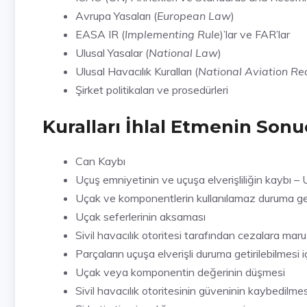
Avrupa Yasaları (
European Law
)
EASA IR (
Implementing Rule
)’lar ve FAR’lar
Ulusal Yasalar (
National Law
)
Ulusal Havacılık Kuralları (
National Aviation R
Şirket politikaları ve prosedürleri
Kuralları İhlal Etmenin Sonuç
Can Kaybı
Uçuş emniyetinin ve uçuşa elverişliliğin kayb
Uçak ve komponentlerin kullanılamaz duruma g
Uçak seferlerinin aksaması
Sivil havacılık otoritesi tarafından cezalara mar
Parçaların uçuşa elverişli duruma getirilebilmesi i
Uçak veya komponentin değerinin düşmesi
Sivil havacılık otoritesinin güveninin kaybedilmes