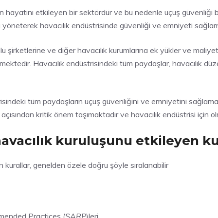
ın hayatını etkileyen bir sektördür ve bu nedenle uçuş güvenliği
ı yöneterek havacılık endüstrisinde güvenliği ve emniyeti sağla
u şirketlerine ve diğer havacılık kurumlarına ek yükler ve maliyetl
nülmektedir. Havacılık endüstrisindeki tüm paydaşlar, havacılık d
isindeki tüm paydaşların uçuş güvenliğini ve emniyetini sağlamak 
çısından kritik önem taşımaktadır ve havacılık endüstrisi için olm
havacılık kuruluşunu etkileyen kur
n kurallar, genelden özele doğru şöyle sıralanabilir
mended Practices (
SARP
)leri