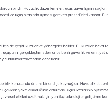
ardan biridir. Havacılık düzenlemeleri, uçuş güvenliğinin sağlanmas
ş öncesi ve uçuş sırasında uyması gereken prosedürleri kapsar. Bunl
için de çeşitli kurallar ve yönergeler belirler. Bu kurallar, hava taş
ri, uçuşlarını gerçekleştirmeden önce belirli güvenlik ve emniyet
leyici kurumlar tarafından denetlenir.
ebilirlik konusunda önemli bir endişe kaynağıdır. Havacılık düzenlem
a uçakların yakıt verimliliğinin artırılması, uçuş rotalarının optimize
, çevresel etkileri azaltmak için yenilikçi teknolojiler geliştirme