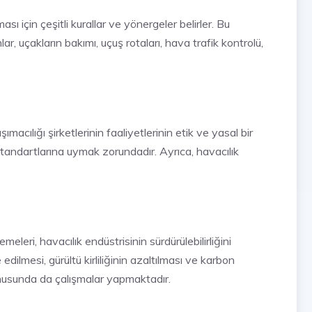
ı için çeşitli kurallar ve yönergeler belirler. Bu
ar, uçakların bakımı, uçuş rotaları, hava trafik kontrolü,
ımacılığı şirketlerinin faaliyetlerinin etik ve yasal bir
 standartlarına uymak zorundadır. Ayrıca, havacılık
eleri, havacılık endüstrisinin sürdürülebilirliğini
 edilmesi, gürültü kirliliğinin azaltılması ve karbon
 konusunda da çalışmalar yapmaktadır.