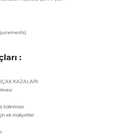
equirements
)
ları :
ı – UÇAK KAZALARI
elmesi
uz kalınması
çin ek maliyetler
i