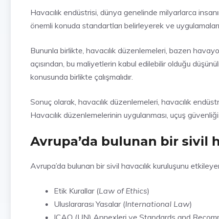
Havacılık endüstrisi, dünya genelinde milyarlarca insan
önemli konuda standartları belirleyerek ve uygulamalar
Bununla birlikte, havacılık düzenlemeleri, bazen havayol
açısından, bu maliyetlerin kabul edilebilir olduğu düşü
konusunda birlikte çalışmalıdır.
Sonuç olarak, havacılık düzenlemeleri, havacılık endüstr
Havacılık düzenlemelerinin uygulanması, uçuş güvenliği a
Avrupa’da bulunan bir sivil 
Avrupa’da bulunan bir sivil havacılık kuruluşunu etkileye
Etik Kurallar (
Law of Ethics
)
Uluslararası Yasalar (
International Law
)
ICAO (UN) Annexleri ve Standards and Recom