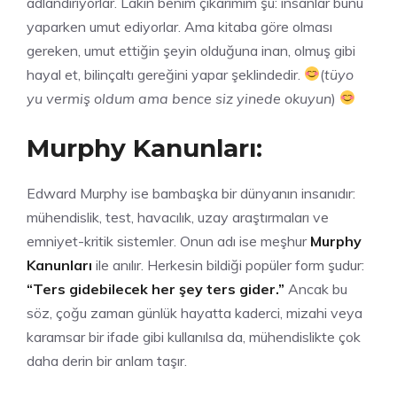
adlandırıyorlar. Lakin benim çıkarımım şu: insanlar bunu
yaparken umut ediyorlar. Ama kitaba göre olması
gereken, umut ettiğin şeyin olduğuna inan, olmuş gibi
hayal et, bilinçaltı gereğini yapar şeklindedir.
(
tüyo
yu vermiş oldum ama bence siz yinede okuyun
)
Murphy Kanunları:
Edward Murphy ise bambaşka bir dünyanın insanıdır:
mühendislik, test, havacılık, uzay araştırmaları ve
emniyet-kritik sistemler. Onun adı ise meşhur
Murphy
Kanunları
ile anılır. Herkesin bildiği popüler form şudur:
“Ters gidebilecek her şey ters gider.”
Ancak bu
söz, çoğu zaman günlük hayatta kaderci, mizahi veya
karamsar bir ifade gibi kullanılsa da, mühendislikte çok
daha derin bir anlam taşır.