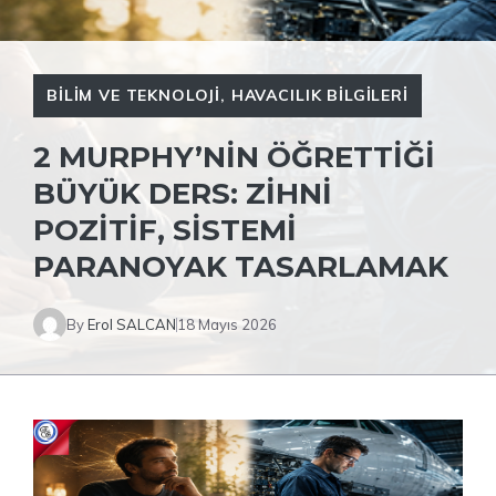
BILIM VE TEKNOLOJI
,
HAVACILIK BILGILERI
2 MURPHY’NIN ÖĞRETTIĞI
BÜYÜK DERS: ZIHNI
POZITIF, SISTEMI
PARANOYAK TASARLAMAK
By
Erol SALCAN
18 Mayıs 2026