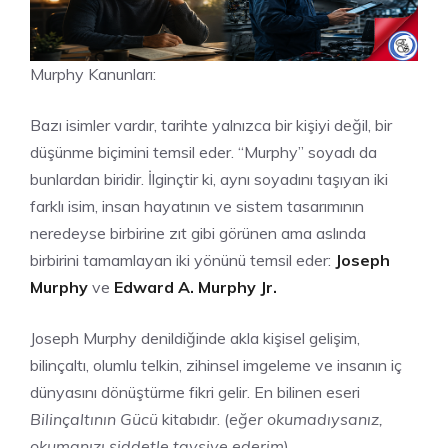
Murphy Kanunları:
Bazı isimler vardır, tarihte yalnızca bir kişiyi değil, bir
düşünme biçimini temsil eder. “Murphy” soyadı da
bunlardan biridir. İlginçtir ki, aynı soyadını taşıyan iki
farklı isim, insan hayatının ve sistem tasarımının
neredeyse birbirine zıt gibi görünen ama aslında
birbirini tamamlayan iki yönünü temsil eder:
Joseph
Murphy
ve
Edward A. Murphy Jr.
Joseph Murphy denildiğinde akla kişisel gelişim,
bilinçaltı, olumlu telkin, zihinsel imgeleme ve insanın iç
dünyasını dönüştürme fikri gelir. En bilinen eseri
Bilinçaltının Gücü
kitabıdır. (
eğer okumadıysanız,
okumanızı şiddetle tavsiye ederim
)